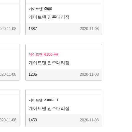
게이트맨 X900
게이트맨 진주대리점
020-11-08
1387
2020-11-08
게이트맨 R100-FH
게이트맨 진주대리점
020-11-08
1206
2020-11-08
게이트맨 P380-FH
게이트맨 진주대리점
020-11-08
1453
2020-11-08