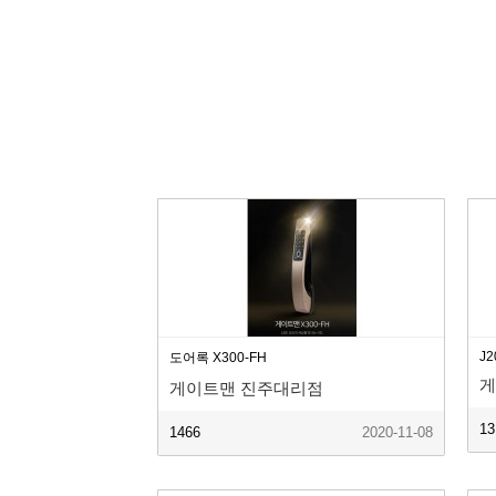
J2
도어록 X300-FH
게
게이트맨 진주대리점
13
1466
2020-11-08