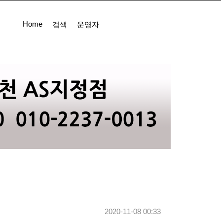
Home
검색
운영자
회사소개
고객지원
2020-11-08 00:33