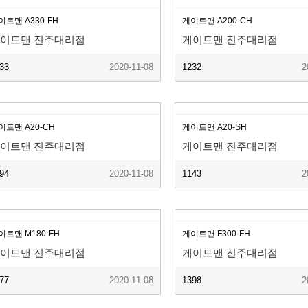
이트맨 A330-FH
게이트맨 A200-CH
이트맨 진주대리점
게이트맨 진주대리점
33
2020-11-08
1232
2
이트맨 A20-CH
게이트맨 A20-SH
이트맨 진주대리점
게이트맨 진주대리점
94
2020-11-08
1143
2
이트맨 M180-FH
게이트맨 F300-FH
이트맨 진주대리점
게이트맨 진주대리점
77
2020-11-08
1398
2