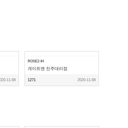
ROSE2-IH
게이트맨 진주대리점
020-11-08
1271
2020-11-08